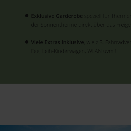
Exklusive Garderobe
speziell für Therme
der Sonnentherme direkt über das Freige
Viele Extras inklusive
, wie z.B. Fahrradve
Fee, Leih-Kinderwagen, WLAN uvm.!