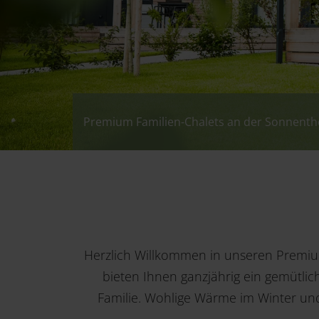
Premium Familien-Chalets an der Sonnen
Premium Familien-Chalets an der Sonnen
Premium Familien-Chalets an der Sonnen
Premium Familien-Chalets an der Sonnen
Herzlich Willkommen in unseren Premi
bieten Ihnen ganzjährig ein gemütlich
Familie. Wohlige Wärme im Winter un