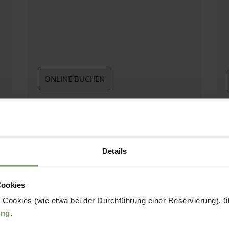
ONLINE BUCHEN
Details
Cookies
Bitte akzeptier
 Cookies (wie etwa bei der Durchführung einer Reservierung), üb
anzusehen.
ung
.
mium Chalet
(34