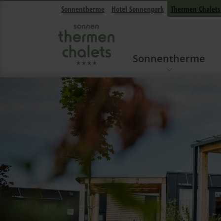
Sonnentherme
Hotel Sonnenpark
Thermen Chalets
Sonnentherme
Navigation überspringen