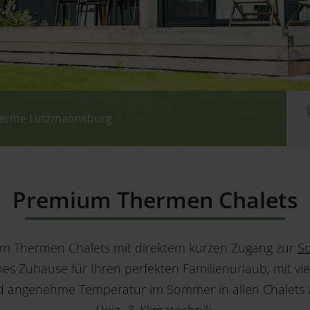
therme Lutzmannsburg
therme Lutzmannsburg
therme Lutzmannsburg
therme Lutzmannsburg
Premium Thermen Chalets
um Thermen Chalets mit direktem kurzen Zugang zur
S
es Zuhause für Ihren perfekten Familienurlaub, mit vie
d angenehme Temperatur im Sommer in allen Chalets 