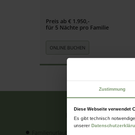
Preis ab € 1.950,-
für 5 Nächte pro Familie
ONLINE BUCHEN
Zustimmung
Diese Webseite verwendet 
INKLUSIVLEISTUNGEN
Es gibt technisch notwendige
unserer
Datenschutzerklär
Familienurlaub im vollausgestattetem
Pre