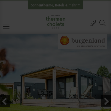
Sonnentherme, Hotels & mehr
hívás
tervező átugrása
Previous
Next