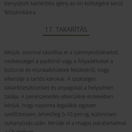
benyújtott kártérítési igény az ön költségére kerül
felszámításra.
17. TAKARÍTÁS
Kérjük, azonnal távolítsa el a szennyeződéseket,
nedvességet a padlóról vagy a folyadékokat a
bútorok és munkafelületek felületéről, hogy
elkerülje a tartós károkat. A szükséges
takarítóeszközöket és anyagokat a helyszínen
találja. A penészesedés elkerülése érdekében
kérjük, hogy naponta legalább egyszer
szellőztessen, lehetőleg 5-10 percig, különösen
zuhanyozás után. Kerülje el a magas páratartalmat
a Chaletben.