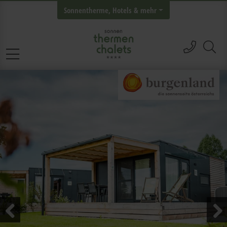
Sonnentherme, Hotels & mehr
hívás
tervező átugrása