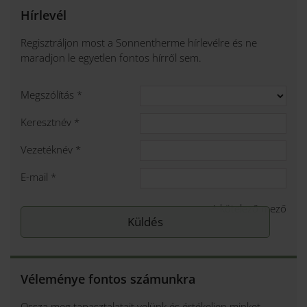
Hírlevél
Regisztráljon most a Sonnentherme hírlevélre és ne
maradjon le egyetlen fontos hírről sem.
Megszólítás
*
Keresztnév
*
Vezetéknév
*
E-mail
*
*
kötelező mező
Véleménye fontos számunkra
Ossza meg tapasztalatait velünk és értékeljen minket