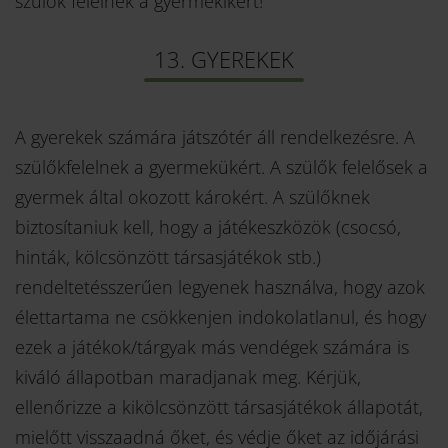
szülők felelnek a gyermekikért!
13. GYEREKEK
A gyerekek számára játszótér áll rendelkezésre. A
szülőkfelelnek a gyermekükért. A szülők felelősek a
gyermek által okozott károkért. A szülőknek
biztosítaniuk kell, hogy a játékeszközök (csocsó,
hinták, kölcsönzött társasjátékok stb.)
rendeltetésszerűen legyenek használva, hogy azok
élettartama ne csökkenjen indokolatlanul, és hogy
ezek a játékok/tárgyak más vendégek számára is
kiváló állapotban maradjanak meg. Kérjük,
ellenőrizze a kikölcsönzött társasjátékok állapotát,
mielőtt visszaadná őket, és védje őket az időjárási