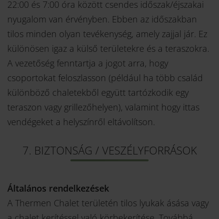
22:00 és 7:00 óra között csendes időszak/éjszakai
nyugalom van érvényben. Ebben az időszakban
tilos minden olyan tevékenység, amely zajjal jár. Ez
különösen igaz a külső területekre és a teraszokra.
A vezetőség fenntartja a jogot arra, hogy
csoportokat feloszlasson (például ha több család
különböző chaletekből együtt tartózkodik egy
teraszon vagy grillezőhelyen), valamint hogy ittas
vendégeket a helyszínről eltávolítson.
7. BIZTONSÁG / VESZÉLYFORRÁSOK
Általános rendelkezések
A Thermen Chalet területén tilos lyukak ásása vagy
a chalet kerítéssel való körbekerítése. Továbbá