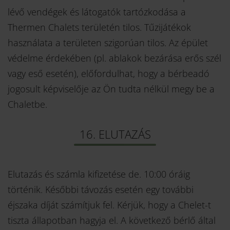
lévő vendégek és látogatók tartózkodása a
Thermen Chalets területén tilos. Tűzijátékok
használata a területen szigorúan tilos. Az épület
védelme érdekében (pl. ablakok bezárása erős szél
vagy eső esetén), előfordulhat, hogy a bérbeadó
jogosult képviselője az Ön tudta nélkül megy be a
Chaletbe.
16. ELUTAZÁS
Elutazás és számla kifizetése de. 10:00 óráig
történik. Későbbi távozás esetén egy további
éjszaka díját számítjuk fel. Kérjük, hogy a Chelet-t
tiszta állapotban hagyja el. A következő bérlő által