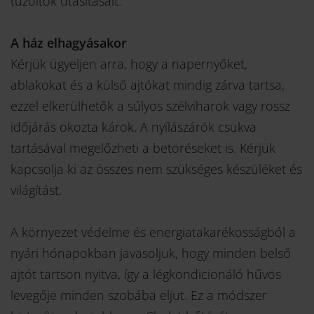
tűzoltók utasításait.
A ház elhagyásakor
Kérjük ügyeljen arra, hogy a napernyőket,
ablakokat és a külső ajtókat mindig zárva tartsa,
ezzel elkerülhetők a súlyos szélviharok vagy rossz
időjárás okozta károk. A nyílászárók csukva
tartásával megelőzheti a betöréseket is. Kérjük
kapcsolja ki az összes nem szükséges készüléket és
világítást.
A környezet védelme és energiatakarékosságból a
nyári hónapokban javasoljuk, hogy minden belső
ajtót tartson nyitva, így a légkondicionáló hűvös
levegője minden szobába eljut. Ez a módszer