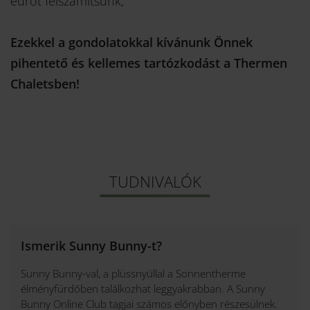
eurót felszámítsunk,
Ezekkel a gondolatokkal kívánunk Önnek
pihentető és kellemes tartózkodást a Thermen
Chaletsben!
TUDNIVALÓK
Ismerik Sunny Bunny-t?
Sunny Bunny-val, a plüssnyúllal a Sonnentherme
élményfürdőben találkozhat leggyakrabban. A Sunny
Bunny Online Club tagjai számos előnyben részesülnek.