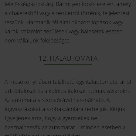
felelősségbiztosítás). Bármilyen lopás esetén, amely
a chaletekből vagy a területről történik, feljelentést
teszünk. Harmadik fél által okozott lopások vagy
Sollten Sie Fragen haben, dann ist unsere
károk, valamint sérülések vagy balesetek esetén
Datenschutzerklärung ein guter Ort, um über die
nem vállalunk felelősséget.
Verarbeitung Ihrer Daten, Ihre Rechte und unsere
Pflichten nachzulesen.
12. ITALAUTOMATA
A mosókonyhában található egy italautomata, ahol
üdítőitalokat és alkololos italokat tudnak vásárolni.
Az automata a szobaórával használható. A
fogyasztásokat a szobaszámlára terheljük. Kérjük
figyeljenek arra, hogy a gyermekek ne
használhassák az automatát – minden esetben a