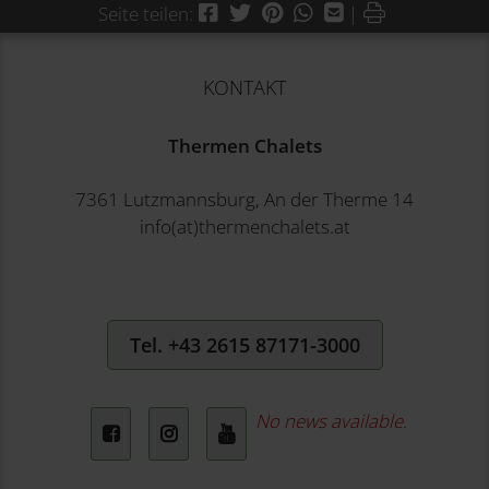
Facebook
Twitter
Pinterest
WhatsApp
Mail
Drucken
Seite teilen:
|
KONTAKT
Thermen Chalets
7361 Lutzmannsburg, An der Therme 14
info(at)thermenchalets.at
Tel. +43 2615 87171-3000
No news available.