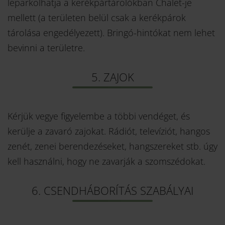
leparkolhatja a kerékpártárolókban Chalet-je
mellett (a területen belül csak a kerékpárok
tárolása engedélyezett). Bringó-hintókat nem lehet
bevinni a területre.
5. ZAJOK
Kérjük vegye figyelembe a többi vendéget, és
kerülje a zavaró zajokat. Rádiót, televíziót, hangos
zenét, zenei berendezéseket, hangszereket stb. úgy
kell használni, hogy ne zavarják a szomszédokat.
6. CSENDHÁBORÍTÁS SZABÁLYAI