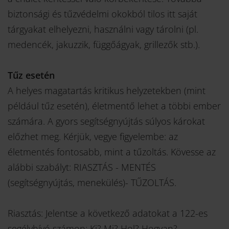
biztonsági és tűzvédelmi okokból tilos itt saját
tárgyakat elhelyezni, használni vagy tárolni (pl.
medencék, jakuzzik, függőágyak, grillezők stb.).
Tűz esetén
A helyes magatartás kritikus helyzetekben (mint
például tűz esetén), életmentő lehet a többi ember
számára. A gyors segítségnyújtás súlyos károkat
előzhet meg. Kérjük, vegye figyelembe: az
életmentés fontosabb, mint a tűzoltás. Kövesse az
alábbi szabályt: RIASZTÁS - MENTÉS
(segítségnyújtás, menekülés)- TŰZOLTÁS.
Riasztás: Jelentse a következő adatokat a 122-es
segélyhívó számon: Ki? Mi? Hol? Hogyan?