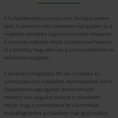
A hulladékkezelési koncepciónk ökológiai elvekre
épül. A szemetet ezért szelektíven kell gyűjteni és a
megfelelő tárolókba vagy konténerekbe elhelyezni.
A szemetes zsákokat kérjük összekötözve helyezze
el a tárolóba, hogy elkerülje a szennyeződéseket és
kellemetlen szagokat.
A konyhai mosogatóba, WC-be, mosdóba és
zuhanyzóba tilos hulladékot, ételmaradékot, káros
folyadékokat vagy egyebet dobni! Kerüljön
mindent, ami dugulást okozhat a csövekben!
Kérjük, hogy a szemeteseket és a kozmetikai
hulladékgyüjtőket a chaletben csak gyüjőzsákkal