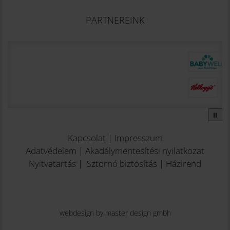
PARTNEREINK
⏸
Kapcsolat
|
Impresszum
Adatvédelem
|
Akadálymentesítési nyilatkozat
Nyitvatartás
|
Sztornó biztosítás
|
Házirend
webdesign by master design gmbh