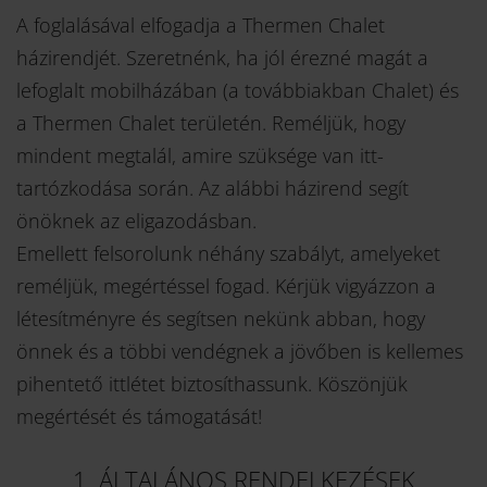
A foglalásával elfogadja a Thermen Chalet
házirendjét. Szeretnénk, ha jól érezné magát a
lefoglalt mobilházában (a továbbiakban Chalet) és
a Thermen Chalet területén. Reméljük, hogy
mindent megtalál, amire szüksége van itt-
tartózkodása során. Az alábbi házirend segít
önöknek az eligazodásban.
Emellett felsorolunk néhány szabályt, amelyeket
reméljük, megértéssel fogad. Kérjük vigyázzon a
létesítményre és segítsen nekünk abban, hogy
önnek és a többi vendégnek a jövőben is kellemes
pihentető ittlétet biztosíthassunk. Köszönjük
megértését és támogatását!
1. ÁLTALÁNOS RENDELKEZÉSEK