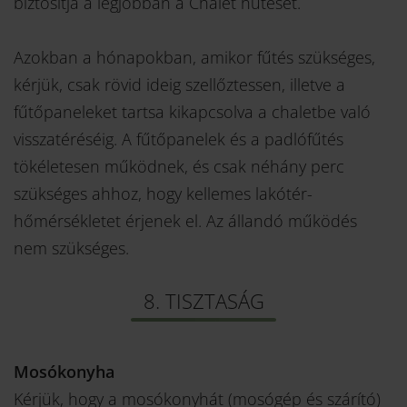
biztosítja a legjobban a Chalet hűtését.
Azokban a hónapokban, amikor fűtés szükséges,
kérjük, csak rövid ideig szellőztessen, illetve a
fűtőpaneleket tartsa kikapcsolva a chaletbe való
visszatéréséig. A fűtőpanelek és a padlófűtés
tökéletesen működnek, és csak néhány perc
szükséges ahhoz, hogy kellemes lakótér-
hőmérsékletet érjenek el. Az állandó működés
nem szükséges.
8. TISZTASÁG
Mosókonyha
Kérjük, hogy a mosókonyhát (mosógép és szárító)