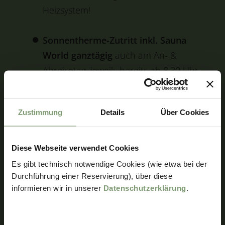
Heizsystem!
Sonnentherme-Zutritt inkl. Sauna
World ganztägig
auch am An- &
Abreisetag, jeweils bereits ab 8.30 Uhr
Early Check In!
Zustimmung
Details
Über Cookies
Kurzer
direkter Thermen-Zugang
über das Freigelände der
Sonnentherme!
Diese Webseite verwendet Cookies
Es gibt technisch notwendige Cookies (wie etwa bei der
Exklusive Garderobe
speziell für
Durchführung einer Reservierung), über diese
informieren wir in unserer
Datenschutzerklärung
.
Thermen Chalet Gäste in der
Sonnentherme direkt über das
Freigelände erreichbar!