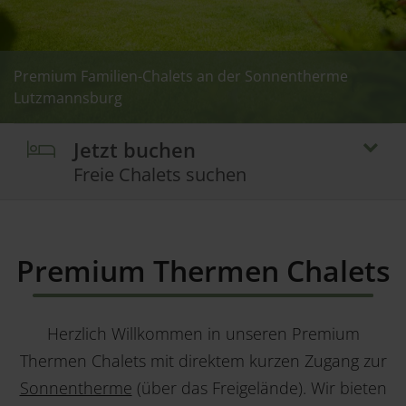
Premium Familien-Chalets an der Sonnentherme
Premium Familien-Chalets an der Sonnentherme
Premium Familien-Chalets an der Sonnentherme
Premium Familien-Chalets an der Sonnentherme
Lutzmannsburg
Lutzmannsburg
Lutzmannsburg
Lutzmannsburg
Jetzt buchen
Freie Chalets suchen
Premium Thermen Chalets
Herzlich Willkommen in unseren Premium
Thermen Chalets mit direktem kurzen Zugang zur
Sonnentherme
(über das Freigelände). Wir bieten