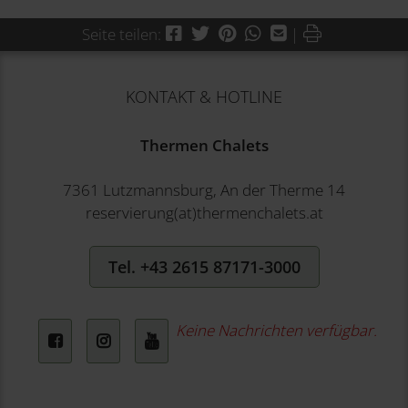
Facebook
Twitter
Pinterest
WhatsApp
Mail
Drucken
Seite teilen:
|
KONTAKT & HOTLINE
Thermen Chalets
7361 Lutzmannsburg, An der Therme 14
reservierung(at)thermenchalets.at
Tel. +43 2615 87171-3000
Keine Nachrichten verfügbar.
Facebook
Instagram
YouTube