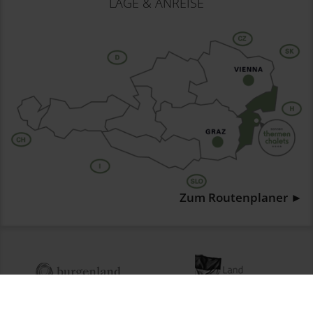
LAGE & ANREISE
Zum Routenplaner ►