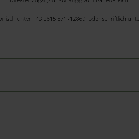
Direkter Zugang unabhängig vom Badebereich.
onisch unter
+43 2615 871712860
oder schriftlich unt