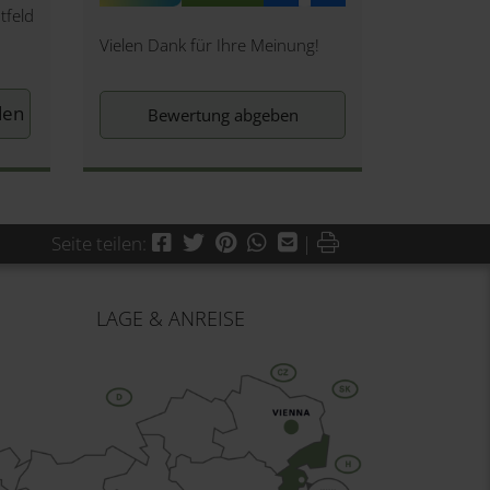
tfeld
Vielen Dank für Ihre Meinung!
Bewertung abgeben
Facebook
Twitter
Pinterest
WhatsApp
Mail
Drucken
Seite teilen:
|
LAGE & ANREISE