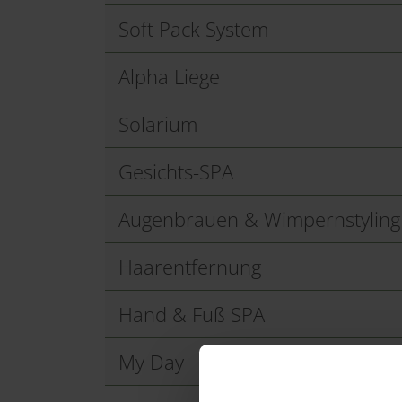
Soft Pack System
Alpha Liege
Solarium
Gesichts-SPA
Augenbrauen & Wimpernstyling
Haarentfernung
Hand & Fuß SPA
My Day