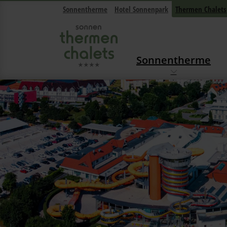
Sonnentherme
Hotel Sonnenpark
Thermen Chalets
Sonnentherme
Navigation überspringen