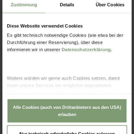
Zustimmung
Details
Über Cookies
Diese Webseite verwendet Cookies
Es gibt technisch notwendige Cookies (wie etwa bei der
Durchführung einer Reservierung), über diese
informieren wir in unserer
Datenschutzerklärung
.
WISSENSWERTES
Weiters würden wir gerne auch Cookies setzen, damit
Ihnen unsere Services ein möglichst angenehmes
Kennt Ihr schon Sunny Bunny?
Erlebnis bieten können. Dazu zählen auch Cookies von
Dann wird es aber Zeit! Sunny Bunny wird Euch in der
Drittanbietern teilweise aus den USA. Sie können
Sonnentherme öfter begegnen. Mitglieder in seinem
entweder alle Cookies akzeptieren und diese in der
Alle Cookies (auch von Drittanbietern aus den USA)
Sunny Bunny Club genießen viele Vorzüge und Vorteils-
Zukunft jederzeit widerrufen oder der Verwendung von
erlauben
Angebote.
Cookies, die nicht technisch erforderlich sind,
widersprechen. Zu den Anbietern aus der USA: SIe
Basteltipps, Geschichten, Ermäßigungen,
Nur technisch erforderliche Cookies zulassen