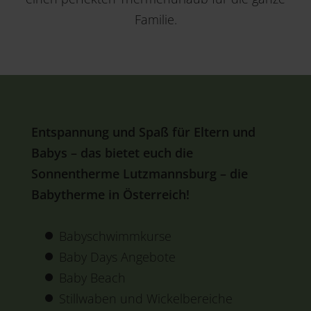
Familie.
Entspannung und Spaß für Eltern und
Babys – das bietet euch die
Sonnentherme Lutzmannsburg – die
Babytherme in Österreich!
Babyschwimmkurse
Baby Days Angebote
Baby Beach
Stillwaben und Wickelbereiche