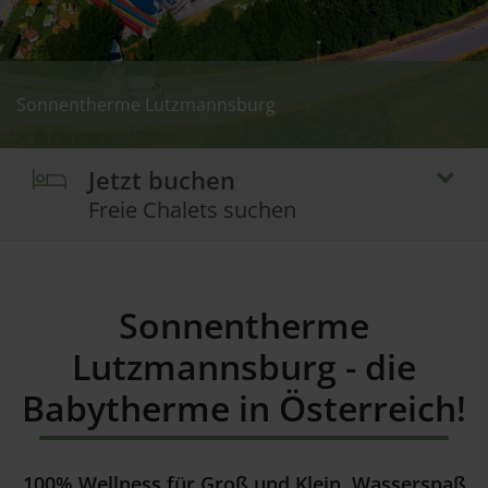
Sonnentherme Lutzmannsburg
Sonnentherme Lutzmannsburg - Outdoor
Sonnentherme Lutzmannsburg - Baby World
Jetzt buchen
Freie Chalets suchen
Sonnentherme
Lutzmannsburg - die
Babytherme in Österreich!
100% Wellness für Groß und Klein, Wasserspaß