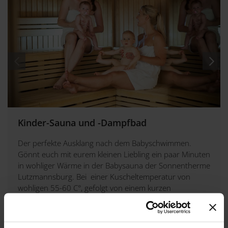
Kinder-Sauna und -Dampfbad
Der perfekte Ausklang nach dem Babyschwimmen.
Gönnt euch mit eurem kleinen Liebling ein paar Minuten
in wohliger Wärme in der Babysauna der Sonnentherme
Lutzmannsburg. Bei einer Kuscheltemperatur von
wohligen 55-60 C°, gefolgt von einem kurzen
Spaziergang an der frischen Luft und einem
erfrischenden Tauchbad. Einzigartig in Österreich!
Zu den Öffnungszeiten...