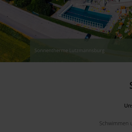
Sonnentherme Lutzmannsburg
Sonnentherme Lutzmannsburg - Outdoor
Sonnentherme Lutzmannsburg - Baby Worl
Un
Schwimmen un