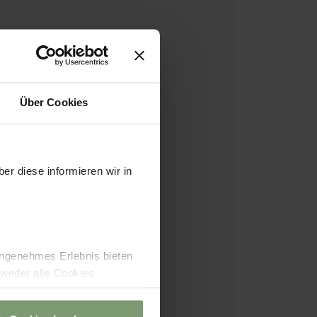
ebot
Über Cookies
er diese informieren wir in
angenehmes Erlebnis bieten
tweder alle Cookies
die nicht technisch
eln abwählen oder zulassen.