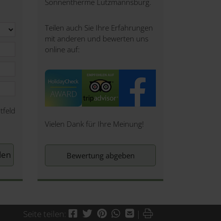
Sonnentherme Lutzmannsburg.
Teilen auch Sie Ihre Erfahrungen
mit anderen und bewerten uns
online auf:
tfeld
Vielen Dank für Ihre Meinung!
Bewertung abgeben
Facebook
Twitter
Pinterest
WhatsApp
Mail
Drucken
Seite teilen:
|