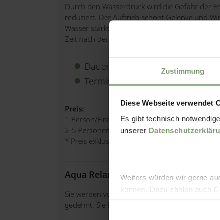
Durch den Wasserdruck wird die Gefahr der 
reduziert. Der Auftrieb schont Gelenke und Wi
Wasser stärkt die Rumpf- und Armmuskulatur un
Zeit nach der Geburt.
Dauer: 35 Min.
Zustimmung
Termine: nach Vereinbarung
Diese Webseite verwendet 
Preis:
Es gibt technisch notwendige
1 Person/Einheit € 38,90*
2-5 Personen/Einheit € 23,90*
unserer
Datenschutzerklär
* Preis exklusive Thermeneintritt
Aqua Relax für Schwangere
Weiters würden wir gerne au
können. Dazu zählen auch Co
Sie werden von zwei TrainerInnen im warmen 
akzeptieren und diese in der
gedehnt. Sie fühlen sich dadurch leicht, schw
erforderlich sind, widerspre