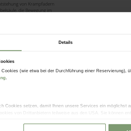
Entstehung von Krampfadern
rbelsäule, die Bewegung im
d fördert die Fitness für die
Sonnentherme - Schwangeren Ang
Details
Cookies
 Cookies (wie etwa bei der Durchführung einer Reservierung), üb
ung
.
ch Cookies setzen, damit Ihnen unsere Services ein möglichst 
okies von Drittanbietern teilweise aus den USA. Sie können en
Wasser sanft getragen und
 Zukunft jederzeit widerrufen oder der Verwendung von Cookies, 
erelos und dem Baby sehr nahe.
chen. Zu den Anbietern aus der USA: SIe können diese auch einz