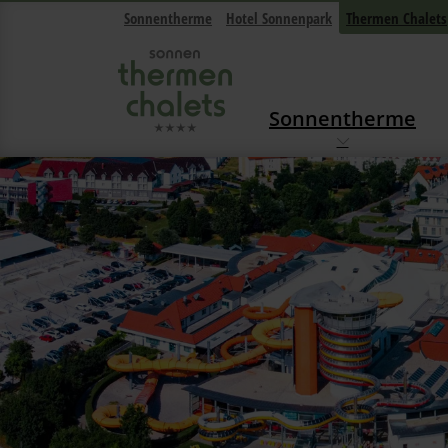
Sonnentherme
Hotel Sonnenpark
Thermen Chalets
Sonnentherme
Navigation überspringen