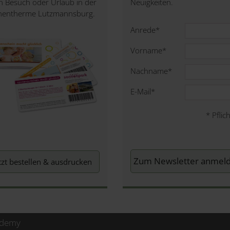
n Besuch oder Urlaub in der
Neuigkeiten.
nentherme Lutzmannsburg.
Anrede
*
Vorname
*
Nachname
*
E-Mail
*
*
Pflich
tzt bestellen & ausdrucken
ademy