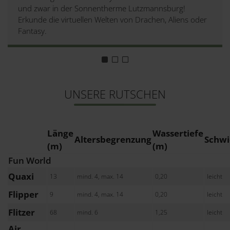
und zwar in der Sonnentherme Lutzmannsburg!
Erkunde die virtuellen Welten von Drachen, Aliens oder
Fantasy.
UNSERE RUTSCHEN
Länge
Wassertiefe
Altersbegrenzung
Schwi
(m)
(m)
Fun World
Quaxi
13
mind. 4, max. 14
0,20
leicht
Flipper
9
mind. 4, max. 14
0,20
leicht
Flitzer
68
mind. 6
1,25
leicht
Air