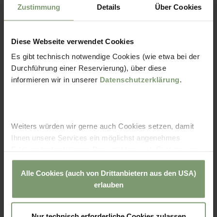
Zustimmung
Details
Über Cookies
ANGEBOTE
Diese Webseite verwendet Cookies
Es gibt technisch notwendige Cookies (wie etwa bei der
Durchführung einer Reservierung), über diese
informieren wir in unserer
Datenschutzerklärung
.
Weiters würden wir gerne auch Cookies setzen, damit
Ihnen unsere Services ein möglichst angenehmes
Erlebnis bieten können. Dazu zählen auch Cookies von
Drittanbietern teilweise aus den USA. Sie können
entweder alle Cookies akzeptieren und diese in der
Alle Cookies (auch von Drittanbietern aus den USA)
Zukunft jederzeit widerrufen oder der Verwendung von
erlauben
Cookies, die nicht technisch erforderlich sind,
widersprechen. Zu den Anbietern aus der USA: SIe
Nur technisch erforderliche Cookies zulassen