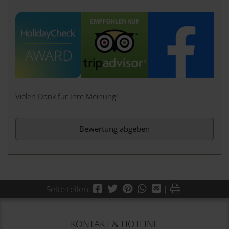
Vielen Dank für Ihre Meinung!
Bewertung abgeben
Facebook
Twitter
Pinterest
WhatsApp
Mail
Drucken
Seite teilen:
|
KONTAKT & HOTLINE