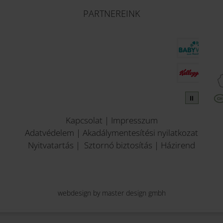
PARTNEREINK
⏸
Kapcsolat
|
Impresszum
Adatvédelem
|
Akadálymentesítési nyilatkozat
Nyitvatartás
|
Sztornó biztosítás
|
Házirend
webdesign by master design gmbh