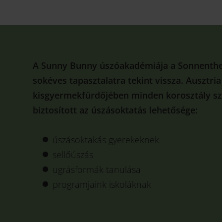
A Sunny Bunny úszóakadémiája a Sonnenth
sokéves tapasztalatra tekint vissza. Ausztri
kisgyermekfürdőjében minden korosztály s
biztosított az úszásoktatás lehetősége:
úszásoktakás gyerekeknek
sellőúszás
ugrásformák tanulása
programjaink iskoláknak