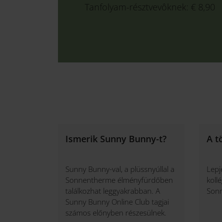
Tanfolyam-résztvevôknek: € 8,90
Ismerik Sunny Bunny-t?
A t
Sunny Bunny-val, a plüssnyúllal a
Lepj
Sonnentherme élményfürdőben
koll
találkozhat leggyakrabban. A
Sonn
Sunny Bunny Online Club tagjai
számos előnyben részesülnek.