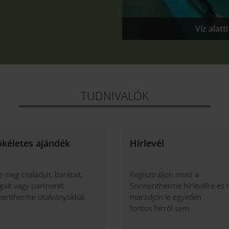
Víz alatt
TUDNIVALÓK
ökéletes ajándék
Hírlevél
e meg családját, barátait,
Regisztráljon most a
égáit vagy partnerét
Sonnentherme hírlevélre és 
entherme utalványokkal.
maradjon le egyetlen
fontos hírről sem.