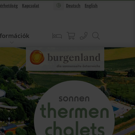
lérhetőség
Kapcsolat
Deutsch
English
nformációk
foglalás
Sonnentherme shop
hívás