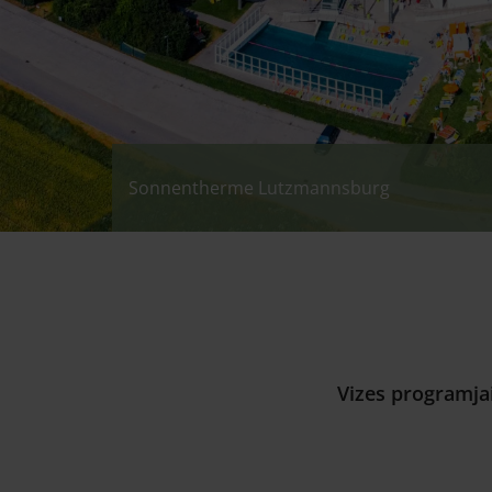
Sonnentherme Lutzmannsburg
Sonnentherme Lutzmannsburg - Outdoor
Sonnentherme Lutzmannsburg - Baby Worl
Vizes programja