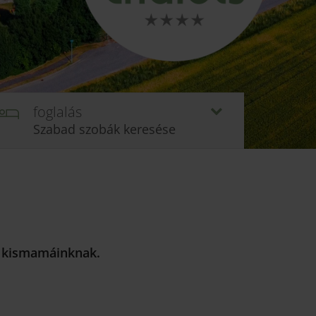
foglalás
Szabad szobák keresése
s kismamáinknak.