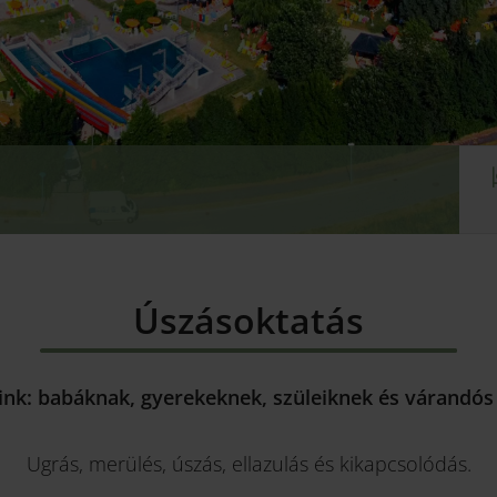
d
Úszásoktatás
ink: babáknak, gyerekeknek, szüleiknek és várandó
Ugrás, merülés, úszás, ellazulás és kikapcsolódás.