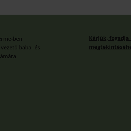
Kérjük, fogadja
erme-ben
megtekintéséhe
a vezető baba- és
zámára