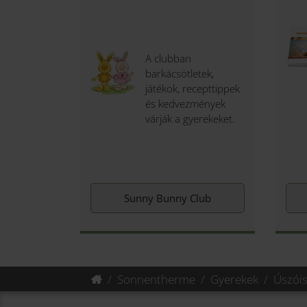
A clubban
barkácsötletek,
játékok, recepttippek
és kedvezmények
várják a gyerekeket.
Sunny Bunny Club
Sonnentherme
Gyerekek
Úszóis