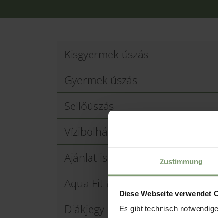
Kisgyermek úszás
Gyermek úszás
Sellőúszás
Vízibolhák
Ajánlat iskoláknak
Zustimmung
Aqua Fit & Fun Day tanulóknak
Diese Webseite verwendet 
Diákjegy
Es gibt technisch notwendige