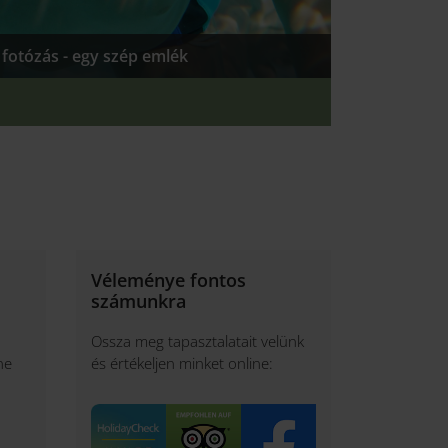
i fotózás - egy szép emlék
Véleménye fontos
számunkra
Ossza meg tapasztalatait velünk
ne
és értékeljen minket online: