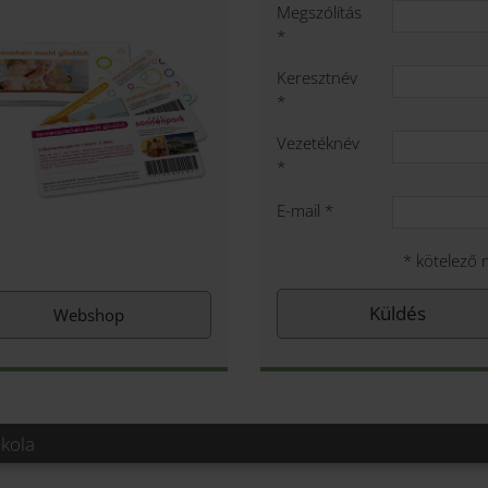
Megszólítás
*
Keresztnév
*
Vezetéknév
*
E-mail
*
*
kötelező 
Webshop
kola