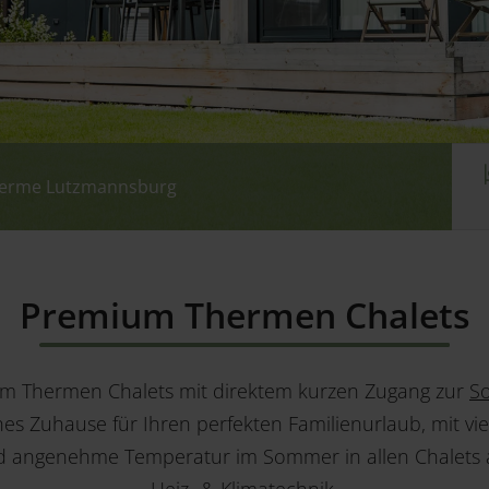
therme Lutzmannsburg
therme Lutzmannsburg
therme Lutzmannsburg
therme Lutzmannsburg
Premium Thermen Chalets
um Thermen Chalets mit direktem kurzen Zugang zur
S
es Zuhause für Ihren perfekten Familienurlaub, mit vie
d angenehme Temperatur im Sommer in allen Chalets 