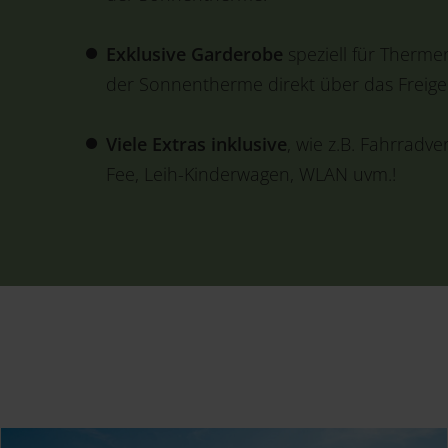
Exklusive Garderobe
speziell für Therme
der Sonnentherme direkt über das Freige
Viele Extras inklusive
, wie z.B. Fahrradve
Fee, Leih-Kinderwagen, WLAN uvm.!