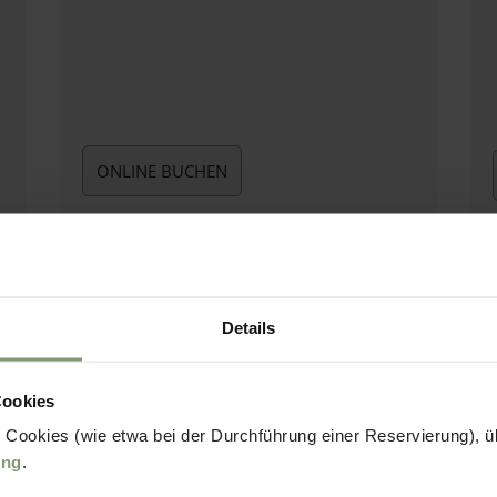
ONLINE BUCHEN
Details
Cookies
Bitte akzeptier
 Cookies (wie etwa bei der Durchführung einer Reservierung), üb
anzusehen.
ung
.
mium Chalet
(34