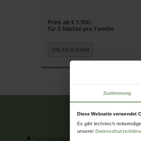
Preis ab € 1.950,-
für 5 Nächte pro Familie
ONLINE BUCHEN
Zustimmung
Diese Webseite verwendet 
INKLUSIVLEISTUNGEN
Es gibt technisch notwendige
unserer
Datenschutzerklär
Familienurlaub im vollausgestattetem
Pre