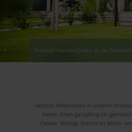
Premium Familien-Chalets an der Sonnen
Premium Familien-Chalets an der Sonnen
Premium Familien-Chalets an der Sonnen
Premium Familien-Chalets an der Sonnen
Herzlich Willkommen in unseren Premi
bieten Ihnen ganzjährig ein gemütlich
Familie. Wohlige Wärme im Winter un