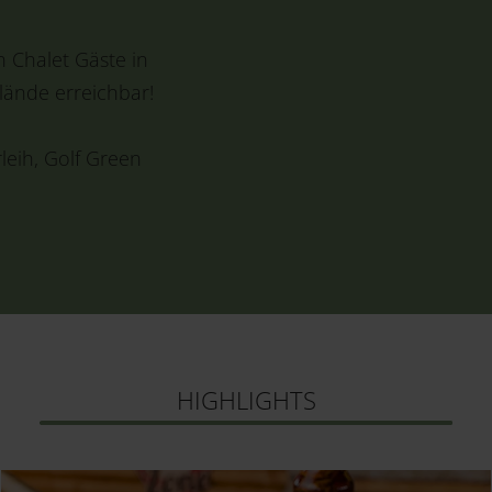
n Chalet Gäste in
lände erreichbar!
rleih, Golf Green
HIGHLIGHTS