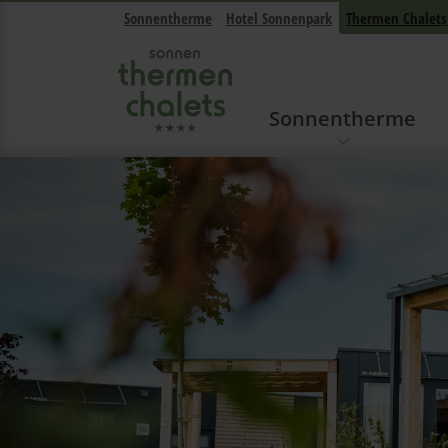
Sonnentherme
Hotel Sonnenpark
Thermen Chalets
Sonnentherme
Navigation überspringen