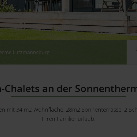
therme Lutzmannsburg
therme Lutzmannsburg
therme Lutzmannsburg
-Chalets an der Sonnenthe
ten mit 34 m2 Wohnfläche, 28m2 Sonnenterrasse, 2 Schl
Ihren Familienurlaub.