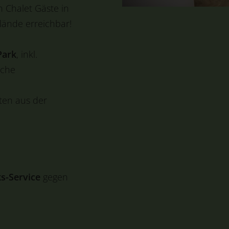
n Chalet Gäste in
lände erreichbar!
Park
, inkl.
üche
ten aus der
s-Service
gegen