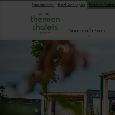
Sonnentherme
Hotel Sonnenpark
Thermen Chalets
Sonnentherme
Navigation überspringen