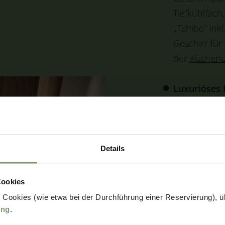
Tiefkühlfach
„Tchibo“ inkl
Geschirr für
der
Küchenu
Luxuriöses
Waschbecken
Badetücher 
Funktionell
Details
(Aufbau aus
Alternative M
Cookies
oder Kinder
 Cookies (wie etwa bei der Durchführung einer Reservierung), üb
Kinderhochsi
ung
.