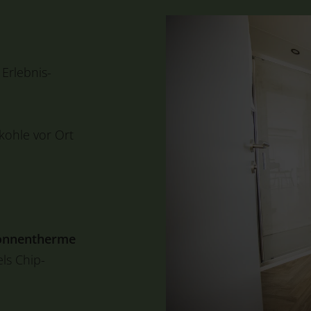
 Erlebnis-
lkohle vor Ort
Sonnentherme
ls Chip-