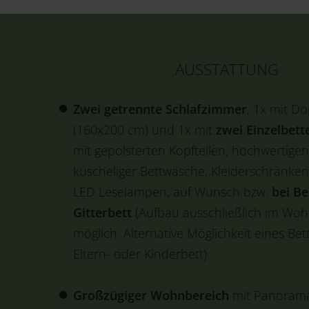
AUSSTATTUNG
Zwei getrennte Schlafzimmer
, 1x mit D
(160x200 cm) und 1x mit
zwei Einzelbett
mit gepolsterten Kopfteilen, hochwertige
kuscheliger Bettwäsche, Kleiderschränken
LED Leselampen, auf Wunsch bzw.
bei Be
Gitterbett
(Aufbau ausschließlich im Wo
möglich. Alternative Möglichkeit eines Bett
Eltern- oder Kinderbett).
Großzügiger Wohnbereich
mit Panorama