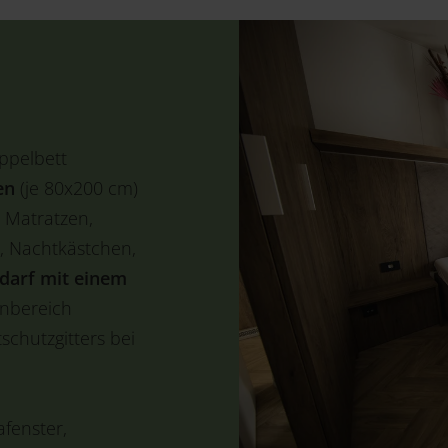
oppelbett
en
(je 80x200 cm)
n Matratzen,
, Nachtkästchen,
darf mit einem
hnbereich
schutzgitters bei
fenster,