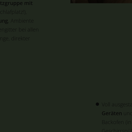
itzgruppe mit
hlafplatz!),
ung
, Ambiente
gitter bei allen
ge, direkter
Voll ausgest
Geräten
und 
Backofen (in
Geschirrspül