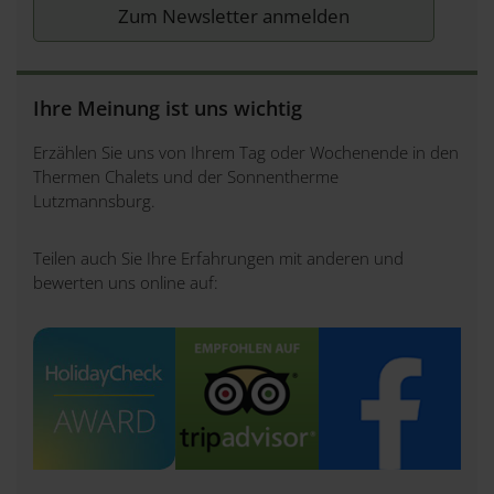
Check-Out von 8:00 - 10:00 Uhr am Abreisetag.
Bequemer Zutritt zum Chalet und der
Ihre Meinung ist uns wichtig
Sonnentherme (kurzer direkter
Erzählen Sie uns von Ihrem Tag oder Wochenende in den
Thermenzugang über das Freigelände der
Thermen Chalets und der Sonnentherme
Sonnentherme)
Lutzmannsburg.
Teilen auch Sie Ihre Erfahrungen mit anderen und
bewerten uns online auf: