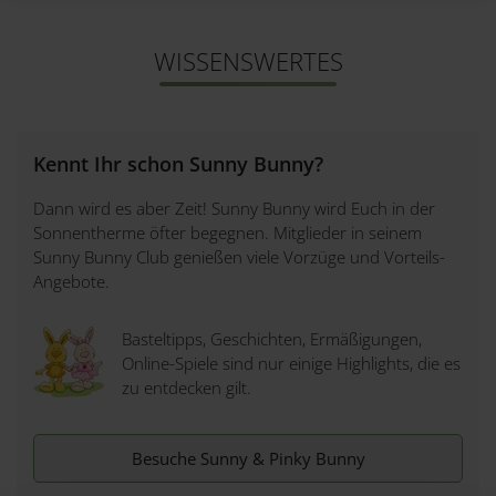
Badezimmer mit Regendusche & WC,
WISSENSWERTES
Handtuchwärmer, Waschmaschine und
Wäschetrockner am Chaletgelände,
Klimaanlage verstellbar, modernes IF
Heizsystem sowie teilweise elektrische
Kennt Ihr schon Sunny Bunny?
Fußbodenheizung, TV, Safe, WLAN,
Dann wird es aber Zeit! Sunny Bunny wird Euch in der
Nichtraucherzimmer, Endreinigung und
Sonnentherme öfter begegnen. Mitglieder in seinem
Sunny Bunny Club genießen viele Vorzüge und Vorteils-
Energiepauschale bereits inkludiert
Angebote.
Gratis Outdoor-Leih-Kinderwagen,
Basteltipps, Geschichten, Ermäßigungen,
Babybadewanne, Kinderhochsitz, WC Aufsatz
Online-Spiele sind nur einige Highlights, die es
zu entdecken gilt.
und Treppchen sind im Office am
Chaletgelände erhältlich, Betreuung und
Aktivangebote in der Sonnentherme für Babys
Besuche Sunny & Pinky Bunny
und Kids, kostenfreier Fahrrad- und