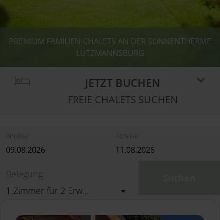
PREVIOUS
NEXT
PREMIUM FAMILIEN-CHALETS AN DER SONNENTHERME
PREMIUM FAMILIEN-CHALETS AN DER SONNENTHERME
PREMIUM FAMILIEN-CHALETS AN DER SONNENTHERME
PREMIUM FAMILIEN-CHALETS AN DER SONNENTHERME
LUTZMANNSBURG
LUTZMANNSBURG
LUTZMANNSBURG
LUTZMANNSBURG
JETZT BUCHEN
FREIE CHALETS SUCHEN
Anreise
Abreise
Belegung
Suchen
1 Zimmer
für
2 Erwachsene