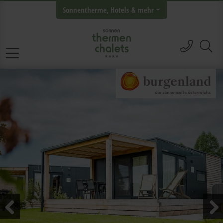
Sonnentherme, Hotels & mehr
anrufen
Navigation überspringen