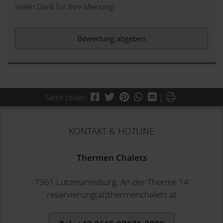
Vielen Dank für Ihre Meinung!
Bewertung abgeben
Facebook
Twitter
Pinterest
WhatsApp
Mail
Drucken
Seite teilen:
|
KONTAKT & HOTLINE
Thermen Chalets
7361 Lutzmannsburg, An der Therme 14
reservierung(at)thermenchalets.at