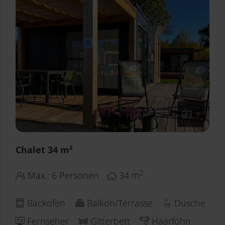
9
Chalet 34 m²
2
Max.: 6 Personen
34
m
Backofen
Balkon/Terrasse
Dusche
Fernseher
Gitterbett
Haarföhn