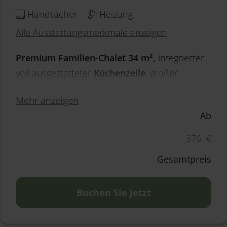
Handtücher
Heizung
Alle Ausstattungsmerkmale anzeigen
Premium Familien-Chalet 34 m²,
integrierter
voll ausgestatteter
Küchenzeile
,
großer
Esstisch,
großzügiger Wohnbereich
mit
Mehr anzeigen
Panoramafenster,
Design-sitzgruppe mit
Ab
ausziehbarer Couch,
Garderobe im
Eingangsbereich,
Schlafraum mit Doppelbett
37
6
€
160x200 cm,
extra Schlafraum mit zwei
Gesamtpreis
Einzelbetten
je 80x200 cm, Wickeltisch und
Gitterbett, großzügige
Sonnenterrasse
28 m²,
Buchen Sie jetzt
davon 13 m² beschattet, Gartenmöbel und
Liegestühle