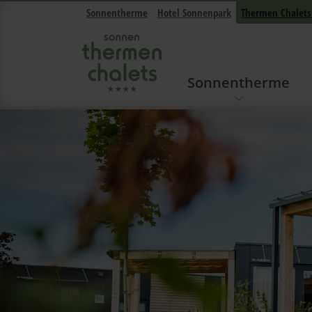
Sonnentherme
Hotel Sonnenpark
Thermen Chalets
Sonnentherme
Navigation überspringen