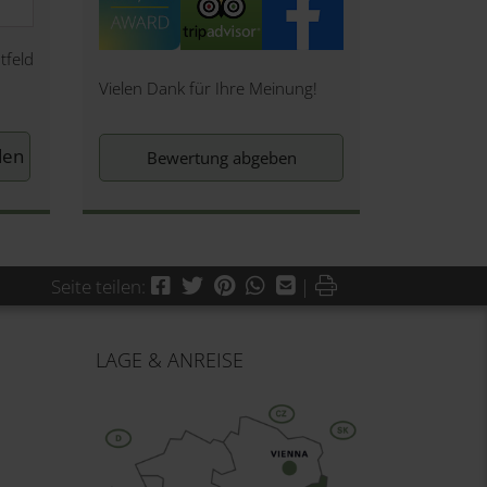
tfeld
Vielen Dank für Ihre Meinung!
Bewertung abgeben
Facebook
Twitter
Pinterest
WhatsApp
Mail
Drucken
Seite teilen:
|
LAGE & ANREISE