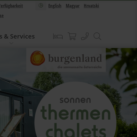
Verfügbarkeit
English
Magyar
Hrvatski
se
s & Services
Buchen
Sonnentherme Shop
anrufen