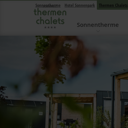
Sonnentherme
Hotel Sonnenpark
Thermen Chalets
Sonnentherme
Navigation überspringen