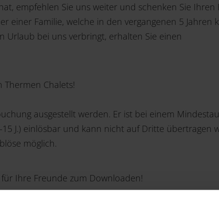
 hat, empfehlen Sie uns weiter und schenken Sie Ihre
er einer Familie, welche in den vergangenen 5 Jahren
 Urlaub bei uns verbringt, erhalten Sie einen
en Thermen Chalets!
buchung ausgestellt werden. Er ist bei einem Mindest
15 J.) einlösbar und kann nicht auf Dritte übertragen 
blöse möglich.
für Ihre Freunde zum Downloaden!