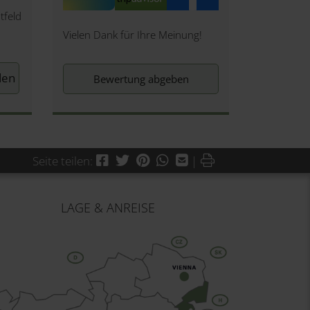
tfeld
Vielen Dank für Ihre Meinung!
Bewertung abgeben
Facebook
Twitter
Pinterest
WhatsApp
Mail
Drucken
Seite teilen:
|
LAGE & ANREISE