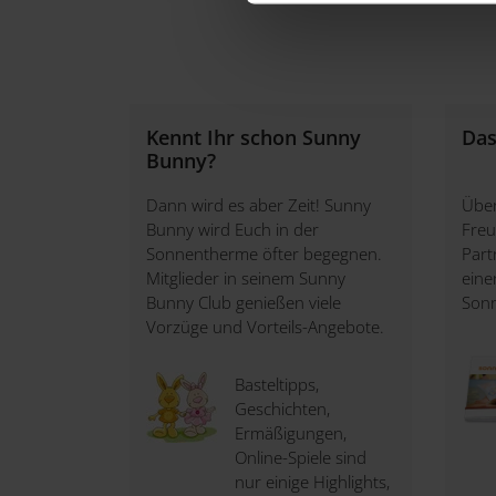
Sollten Sie Fragen haben, da
Rechte und unsere Pflichten
Kennt Ihr schon Sunny
Das
Bunny?
Dann wird es aber Zeit! Sunny
Über
Bunny wird Euch in der
Freu
Sonnentherme öfter begegnen.
Part
Mitglieder in seinem Sunny
eine
Bunny Club genießen viele
Son
Vorzüge und Vorteils-Angebote.
Basteltipps,
Geschichten,
Ermäßigungen,
Online-Spiele sind
nur einige Highlights,