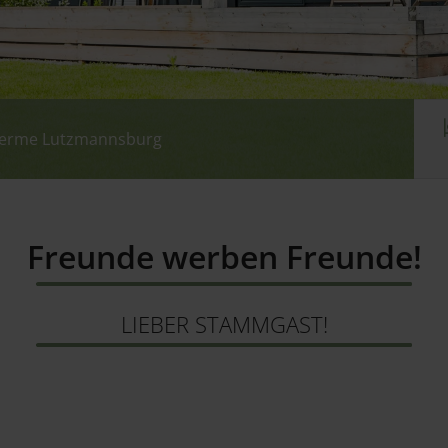
therme Lutzmannsburg
therme Lutzmannsburg
therme Lutzmannsburg
therme Lutzmannsburg
Freunde werben Freunde!
LIEBER STAMMGAST!