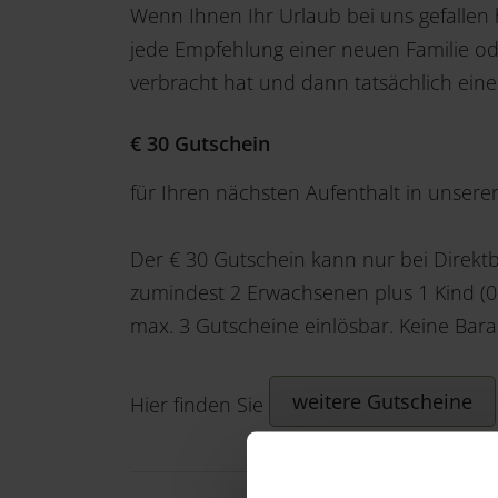
Wenn Ihnen Ihr Urlaub bei uns gefallen
jede Empfehlung einer neuen Familie od
verbracht hat und dann tatsächlich einen
€ 30 Gutschein
für Ihren nächsten Aufenthalt in unser
Der € 30 Gutschein kann nur bei Direkt
zumindest 2 Erwachsenen plus 1 Kind (0-
max. 3 Gutscheine einlösbar. Keine Bara
weitere Gutscheine
Hier finden Sie