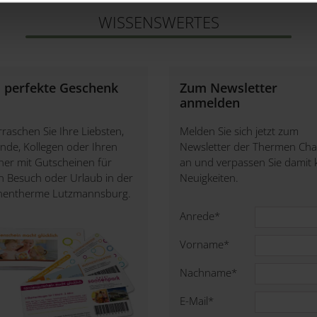
WISSENSWERTES
nn ist unsere Datenschutzerklärung ein guter Ort, um über die Ve
 nachzulesen.
 perfekte Geschenk
Zum Newsletter
anmelden
raschen Sie Ihre Liebsten,
Melden Sie sich jetzt zum
nde, Kollegen oder Ihren
Newsletter der Thermen Cha
ner mit Gutscheinen für
an und verpassen Sie damit 
n Besuch oder Urlaub in der
Neuigkeiten.
nentherme Lutzmannsburg.
Anrede
*
Vorname
*
Nachname
*
E-Mail
*