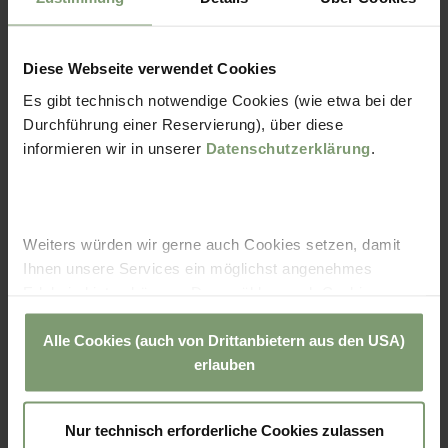
Anrede
*
Diese Webseite verwendet Cookies
Vorname
*
Es gibt technisch notwendige Cookies (wie etwa bei der
Durchführung einer Reservierung), über diese
Nachname
*
informieren wir in unserer
Datenschutzerklärung
.
E-Mail
*
*
Pflichtfeld
Weiters würden wir gerne auch Cookies setzen, damit
Ihnen unsere Services ein möglichst angenehmes
Erlebnis bieten können. Dazu zählen auch Cookies von
Drittanbietern teilweise aus den USA. Sie können
Ihre Meinung ist uns wichtig
entweder alle Cookies akzeptieren und diese in der
Alle Cookies (auch von Drittanbietern aus den USA)
Erzählen Sie uns von Ihrem Tag oder Wochenende in den
Zukunft jederzeit widerrufen oder der Verwendung von
erlauben
Thermen Chalets und der Sonnentherme
Cookies, die nicht technisch erforderlich sind,
Lutzmannsburg.
widersprechen. Zu den Anbietern aus der USA: SIe
Nur technisch erforderliche Cookies zulassen
können diese auch einzeln abwählen oder zulassen. Der