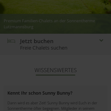
Premium Familien-Chalets an der Sonnentherme
Premium Familien-Chalets an der Sonnentherme
Premium Familien-Chalets an der Sonnentherme
Premium Familien-Chalets an der Sonnentherme
Lutzmannsburg
Lutzmannsburg
Lutzmannsburg
Lutzmannsburg
Jetzt buchen
Freie Chalets suchen
WISSENSWERTES
Kennt Ihr schon Sunny Bunny?
Dann wird es aber Zeit! Sunny Bunny wird Euch in der
Sonnentherme öfter begegnen. Mitglieder in seinem